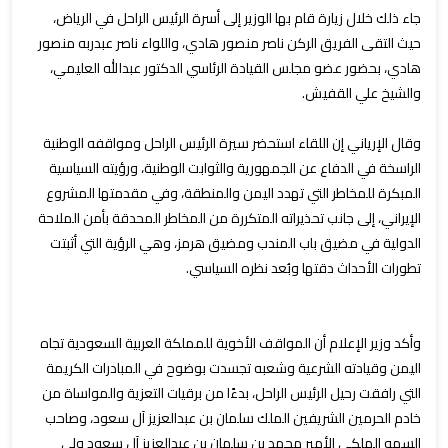
جاء ذلك خلال زيارة قام بها الوزير إلى أسرة الرئيس الراحل في الرياض،
حيث التقى الفريق الركن ناصر منصور هادي، واللواء ناصر عبدربه منصور
هادي، بحضور عضو مجلس القيادة الرئاسي الدكتور عبدالله العليمي،
والشيخ علي القفيش.
وقال الإرياني إن اللقاء استحضر سيرة الرئيس الراحل ومواقفه الوطنية
الراسخة في الدفاع عن الجمهورية والثوابت الوطنية، ورؤيته السياسية
المبكرة للمخاطر التي تهدد اليمن والمنطقة، وفي مقدمتها المشروع
الإيراني، إلى جانب تحذيراته المتكررة من المخاطر المحدقة بأمن الملاحة
الدولية في مضيق باب المندب ومضيق هرمز، وهي الرؤية التي أثبتت
تطورات الأحداث دقتها وبُعد نظره السياسي.
وأكد وزير الإعلام أن المواقف الأخوية للمملكة العربية السعودية تجاه
اليمن وقيادته الشرعية وشعبه تجسدت بوضوح في المبادرات الكريمة
التي رافقت رحيل الرئيس الراحل، بدءًا من برقيات التعزية والمواساة من
خادم الحرمين الشريفين الملك سلمان بن عبدالعزيز آل سعود، وصاحب
السمو الملكي الأمير محمد بن سلمان بن عبدالعزيز آل سعود ولي