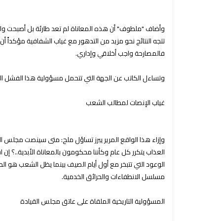
وأضاف "ملطوف" أن هذه المعاناة لم تعد طارئة بل أصبحت واقعاً م
تتجه النتائج نحو مزيد من التدهور مع غياب الشفافية مؤكداً 
فالمصارحة واجب أخلاقي وإداري.
وتساءل الكاتب عن الجهة التي تتحمل مسؤولية هذا الفشل الم
غياب الإنصات لمطالب الشعب
وإزاء هذا الواقع المرير يبرز تساؤل ملح: متى سينصت مجلس ال
العذاب يتكرر كل عام وكأننا محكومون بالمعاناة الأبدية..؟ 
الوعود التي تتبخر مع أول أيام الصيف بينما يظل الشعب هو ا
مسلسل الانطفاءات والحرائق الخدمية.
المسؤولية التاريخية الملقاة على عاتق مجلس القيادة