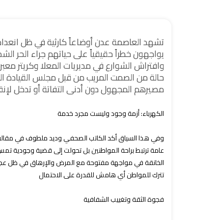
تشهد العاصمة عدن أوضاعاً كارثية في ظل انعدا
يواجهون خطراً حقيقياً على حياتهم جراء الحر ال
وافتراش الشوارع في مديريات المعلا وكريتر معب
حالة من الصمت المريب من قبل مجلس القيادة ال
مصيرهم المجهول دون أدنى التفاتة أو تدخل لإنقاذ
الكهرباء: أزمة وجود وليست مجرد خدمة
وفي هذا السياق أكد الكاتب الصحفي وديد ملطوف في مقاله "
عامة ترتبط براحة المواطنين بل تحولت إلى قضية وجودية تمس ت
الخانقة في مواجهة مفتوحة مع المرض والإرهاق في ظل عجز ا
تترك للمواطن أي هامش للقدرة على الاحتمال
فجوة الثقة وتغييب الشفافية