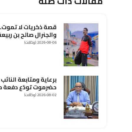
مقالات ذات صلة
قصة ذكريات لا تموت.
والجنرال صالح بن ربيعة
2026-08-06
(وكالات)
برعاية ومتابعة النائب
حضرموت تودّع دفعة م
التبادل الطلابي العربي
2026-08-02
(وكالات)