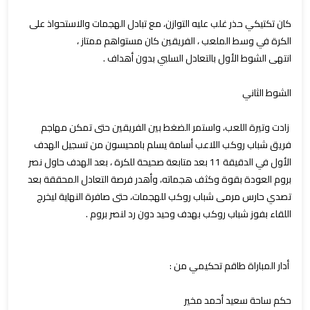
كان تكتيكي حذر غلب عليه التوازن، مع تبادل الهجمات والاستحواذ على
الكرة في وسط الملعب ، الفريقين كان مستواهم ممتاز ،
انتهى الشوط الأول بالتعادل السلبي بدون أهداف .
الشوط الثاني
زادت وتيرة اللعب، واستمر الضغط بين الفريقين حتى تمكن مهاجم
فريق شباب روكب اللاعب أسامة يسلم بامحيسون من تسجيل الهدف
الأول في الدقيقة 11 بعد متابعة صحيحة للكرة ، بعد الهدف حاول نصر
بروم العودة بقوة وكثف هجماته، وأهدر فرصة التعادل المحققة بعد
تصدي حارس مرمى شباب روكب للهجمات، حتى صافرة النهاية ليخرج
اللقاء بفوز شباب روكب بهدف وحيد دون رد لنصر بروم .
أدار المباراة طاقم تحكيمي من :
حكم ساحة سعيد أحمد مخير