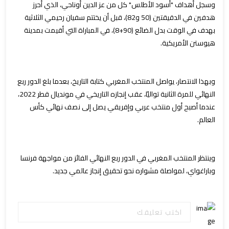
وسجل أهداف "أسود الأطلس" كل من عز الدين أوناحي، الذي أحرز
هدفين في الدقيقتين (50 و82)، قبل أن يختتم سفيان رحيمي الثلاثية
بهدف في الوقت بدل الضائع (90+8)، في المباراة التي أقيمت بمدينة
هيوستن الأمريكية.
وبهذا الانتصار، يواصل المنتخب المغربي كتابة التاريخ، بعدما بلغ الدور ربع
النهائي للمرة الثانية تواليًا، عقب إنجازه التاريخي في مونديال قطر 2022،
عندما أصبح أول منتخب عربي وإفريقي يصل إلى نصف نهائي كأس
العالم.
وينتظر المنتخب المغربي في الدور ربع النهائي الفائز من مواجهة فرنسا
وباراغواي، لمواصلة مشواره نحو تحقيق إنجاز عالمي جديد.