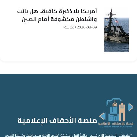
أمريكا بلا ذخيرة كافية.. هل باتت
واشنطن مكشوفة أمام الصين
وروسيا؟
2026-08-09
(وكالات)
منصة الأحقاف الإعلامية
"منصتكم الإعلامية التي تسعى دائماً لنقل الحقيقة، تقديم الأخبار بمصداقية، وتسليط الضوء